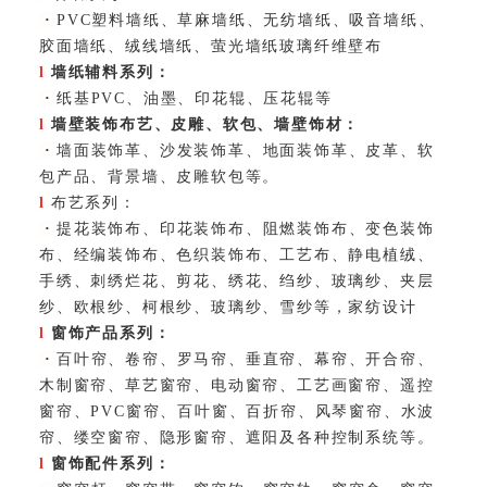
·
PVC塑料墙纸、草麻墙纸、无纺墙纸、吸音墙纸、
胶面墙纸、绒线墙纸、萤光墙纸玻璃纤维壁布
l
墙纸辅料系列：
·
纸基PVC、油墨、印花辊、压花辊等
l
墙壁装饰布艺、皮雕、软包、墙壁饰材：
·
墙面装饰革、沙发装饰革、地面装饰革、皮革、软
包产品、背景墙、皮雕软包等。
l
布艺系列：
·
提花装饰布、印花装饰布、阻燃装饰布、变色装饰
布、经编装饰布、色织装饰布、工艺布、静电植绒、
手绣、刺绣烂花、剪花、绣花、绉纱、玻璃纱、夹层
纱、欧根纱、柯根纱、玻璃纱、雪纱等，家纺设计
l
窗饰产品系列：
·
百叶帘、卷帘、罗马帘、垂直帘、幕帘、开合帘、
木制窗帘、草艺窗帘、电动窗帘、工艺画窗帘、遥控
窗帘、PVC窗帘、百叶窗、百折帘、风琴窗帘、水波
帘、缕空窗帘、隐形窗帘、遮阳及各种控制系统等。
l
窗饰配件系列：