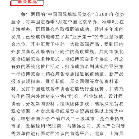
展会概况
每年两届的“中国国际墙纸展览会”自2004年创办
至今，每年固定春季3月在中国北京举办、秋季8月在
上海举办。历届展会均取得圆满成功。经过多年来的
发展，已经成功地确立了其“亚洲第一”的专业壁纸展
会地位。其中汇聚了中外一大批高端产品，受到国内
外参展商以及墙纸行业同仁的高度重视。共同组织北
京墙纸展览会多种形式，墙纸博览会多个层面，行之
有效的系统化推广活动，打造成为名副其实的亚洲第
一壁纸博览会；精心筹备专题报道展前预览、新产品
报道参观指南、展期新闻、展会回顾等宣传资料素
材。发挥中国建筑装饰协会在墙纸行业优势，并委托
合作的国内外建材专业协(学)会、行业媒体、设计师
协会，分发新闻资料，组织团体参观；继续深挖贸易
观众资源，本次北京壁纸展览会贸易效果以上海为中
心，辐射全国20余个省市及二三级城市，是企业拓展
市场、发展经销/代理商、与装饰公司、房地产公司等
需方单位进行面对面洽谈的首选平台。北京、上海展