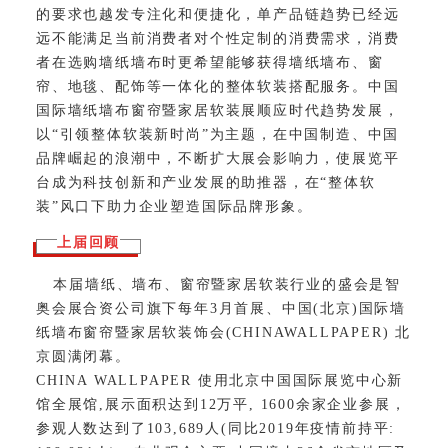
的要求也越发专注化和便捷化，单产品链趋势已经远
远不能满足当前消费者对个性定制的消费需求，消费
者在选购墙纸墙布时更希望能够获得墙纸墙布、窗
帘、地毯、配饰等一体化的整体软装搭配服务。中国
国际墙纸墙布窗帘暨家居软装展顺应时代趋势发展，
以“引领整体软装新时尚”为主题，在中国制造、中国
品牌崛起的浪潮中，不断扩大展会影响力，使展览平
台成为科技创新和产业发展的助推器，在“整体软
装”风口下助力企业塑造国际品牌形象。
上届回顾
本届墙纸、墙布、窗帘暨家居软装行业的盛会是智
奥会展合资公司旗下每年3月首展、中国(北京)国际墙
纸墙布窗帘暨家居软装饰会(CHINAWALLPAPER) 北
京圆满闭幕。
CHINA WALLPAPER 使用北京中国国际展览中心新
馆全展馆,展示面积达到12万平, 1600余家企业参展，
参观人数达到了103,689人(同比2019年疫情前持平: