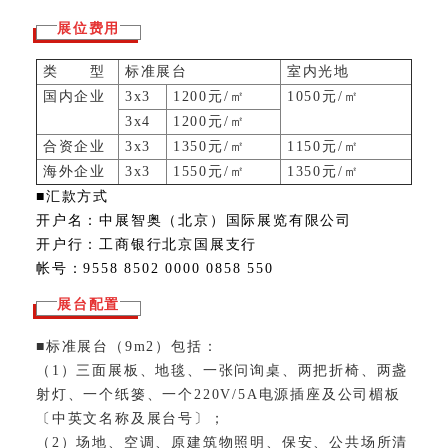
展位费用
类 型
标准展台
室内光地
国内企业
3x3
1200元/㎡
1050元/㎡
3x4
1200元/㎡
合资企业
3x3
1350元/㎡
1150元/㎡
海外企业
3x3
1550元/㎡
1350元/㎡
■汇款方式
开户名：中展智奥（北京）国际展览有限公司
开户行：工商银行北京国展支行
帐号：9558 8502 0000 0858 550
展台配置
■标准展台（9m2）包括：
（1）三面展板、地毯、一张问询桌、两把折椅、两盏
射灯、一个纸篓、一个220V/5A电源插座及公司楣板
〔中英文名称及展台号〕；
（2）场地、空调、原建筑物照明、保安、公共场所清