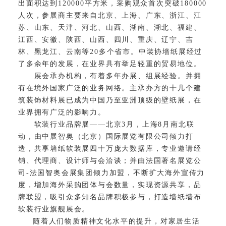
出面积达到120000平方米，采购观众首次突破180000
人次，参展商主要来自北京、上海、广东、浙江、江
苏、山东、天津、河北、山西、湖南、湖北、福建、
江西、安徽、陕西、山西、四川、重庆、辽宁、吉
林、黑龙江、云南等20多个省市。中装协墙纸展经过
了多余年的发展，在业界具有举足轻重的贸易地位。
展会承办机构，有着多年办展、组展经验。并拥
有在境外国家广泛的业务网络。主承办方的十几个建
筑装饰材料展已成为中国乃至亚洲顶级的壁纸展，在
业界拥有广泛的影响力。
软装行业品牌展——北京3月，上海8月南北联
动，由中展智奥（北京）国际展览有限公司倾力打
造，共享墙纸软装展四十万庞大数据库，专业邀请经
销、代理商、设计师与会洽谈；并由法国著名展览公
司-法国智奥会展集团倾力加盟，不断扩大海外宣传力
度，增加海外采购团体与会数量，实现资源共享，品
牌联盟，吸引众多知名品牌积极参与，打造墙纸墙布
软装行业旗舰展会。
随着人们物质精神文化水平的提升，对家居生活