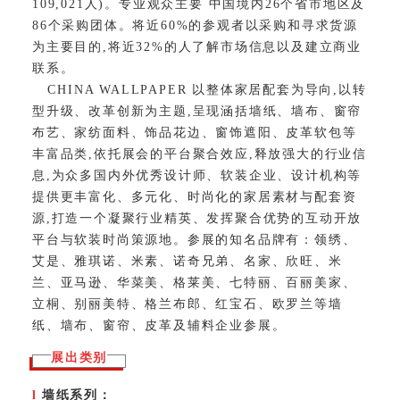
109,021人)。专业观众主要 中国境内26个省市地区及
86个采购团体。将近60%的参观者以采购和寻求货源
为主要目的,将近32%的人了解市场信息以及建立商业
联系。
CHINA WALLPAPER 以整体家居配套为导向,以转
型升级、改革创新为主题,呈现涵括墙纸、墙布、窗帘
布艺、家纺面料、饰品花边、窗饰遮阳、皮革软包等
丰富品类,依托展会的平台聚合效应,释放强大的行业信
息,为众多国内外优秀设计师、软装企业、设计机构等
提供更丰富化、多元化、时尚化的家居素材与配套资
源,打造一个凝聚行业精英、发挥聚合优势的互动开放
平台与软装时尚策源地。参展的知名品牌有：领绣、
艾是、雅琪诺、米素、诺奇兄弟、名家、欣旺、米
兰、亚马逊、华菜美、格莱美、七特丽、百丽美家、
立桐、别丽美特、格兰布郎、红宝石、欧罗兰等墙
纸、墙布、窗帘、皮革及辅料企业参展。
展出类别
l
墙纸系列：