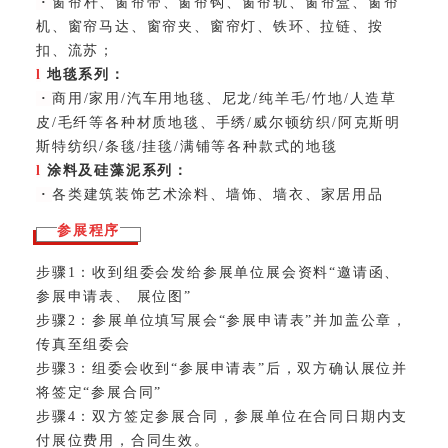
·
窗帘杆、窗帘带、窗帘钩、窗帘轨、窗帘盒、窗帘
机、窗帘马达、窗帘夹、窗帘灯、铁环、拉链、按
扣、流苏；
l
地毯系列：
·
商用/家用/汽车用地毯、尼龙/纯羊毛/竹地/人造草
皮/毛纤等各种材质地毯、手绣/威尔顿纺织/阿克斯明
斯特纺织/条毯/挂毯/满铺等各种款式的地毯
l
涂料及
硅藻泥
系列：
·
各类建筑装饰艺术涂料、墙饰、墙衣、家居用品
参展程序
步骤1：收到组委会发给参展单位展会资料“邀请函、
参展申请表、 展位图”
步骤2：参展单位填写展会“参展申请表”并加盖公章，
传真至组委会
步骤3：组委会收到“参展申请表”后，双方确认展位并
将签定“参展合同”
步骤4：双方签定参展合同，参展单位在合同日期内支
付展位费用，合同生效。